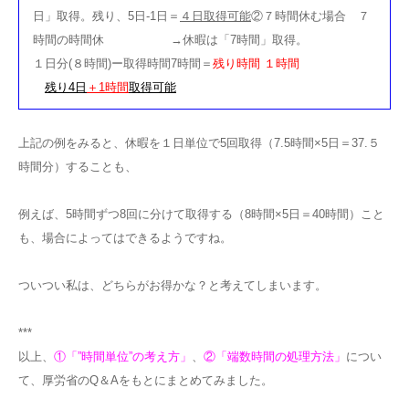
日」取得。残り、5日-1日＝
４日取得可能
②７時間休む場合 ７
時間の時間休 →休暇は「7時間」取得。
１日分(８時間)ー取得時間7時間＝
残り時間 １時間
残り4日
＋1時間
取得可能
上記の例をみると、休暇を１日単位で5回取得（7.5時間×5日＝37.５
時間分）することも、
例えば、5時間ずつ8回に分けて取得する（8時間×5日＝40時間）こと
も、場合によってはできるようですね。
ついつい私は、どちらがお得かな？と考えてしまいます。
***
以上、
①「”時間単位”の考え方」
、
②「端数時間の処理方法」
につい
て、厚労省のQ＆Aをもとにまとめてみました。