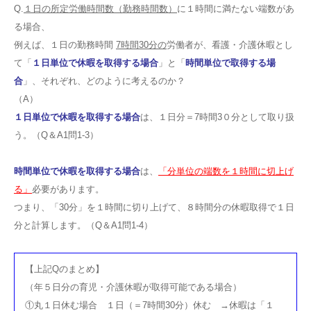
Q.
１日の所定労働時間数（勤務時間数）
に１時間に満たない端数があ
る場合、
例えば、１日の勤務時間
7時間30分の
労働者が、看護・介護休暇とし
て「
１日単位で休暇を取得する場合
」と「
時間単位で取得する場
合
」、それぞれ、どのように考えるのか？
（A）
１日単位で休暇を取得する場合
は、１日分＝7時間3０分として取り扱
う。（Q＆A1問1-3）
時間単位で休暇を取得する場合
は、
「分単位の端数を１時間に切上げ
る」
必要があります。
つまり、「30分」を１時間に切り上げて、８時間分の休暇取得で１日
分と計算します。（Q＆A1問1-4）
【上記Qのまとめ】
（年５日分の育児・介護休暇が取得可能である場合）
①丸１日休む場合 １日（＝7時間30分）休む →休暇は「１