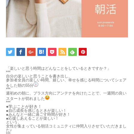
「楽しいと思う時間はどんなことをしているときですか？」
***
自分の楽しいと思うことを書き出し、
参加者全員の楽しい時間、嬉しい、幸せを感じる時間についてシェア
をした朝の55分
***
週初めの朝に、プラス方向にアンテナを向けたことで、一週間の良い
スタートが切れました
***
●学ぶことが好き！
●自己成長を感じるときが楽しい！
●みんなと一緒に過ごす時間が好き！
●応援しあえることが楽しい！
という、
女性が集まっている朝活コミュニティに仲間入りさせていただきまし
た♪
***