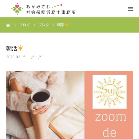
ーム
ブログ
ブログ
朝活
ホーム
事務所案内
朝活
2021.02.15
ブログ
サービス案内
プロフィール
お客様の声
お問い合わせ