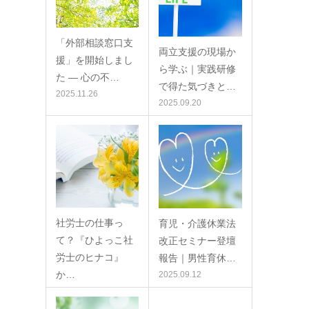
「外部相談窓口支
両立支援の現場か
援」を開始しまし
ら学ぶ｜実践研修
た ― 心の不…
で得た気づきと…
2025.11.26
2025.09.20
社労士の仕事っ
育児・介護休業法
て？『ひよっこ社
改正セミナー登壇
労士のヒナコ』
報告｜男性育休…
か…
2025.09.12
2025.09.16