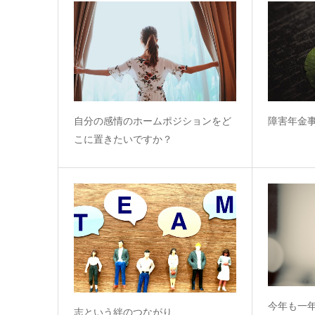
自分の感情のホームポジションをど
障害年金
こに置きたいですか？
今年も一
志という絆のつながり