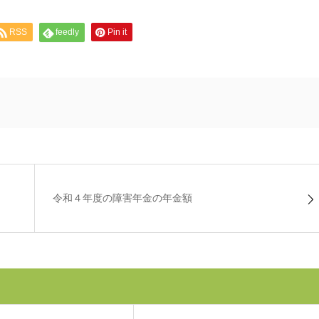
RSS
feedly
Pin it
令和４年度の障害年金の年金額