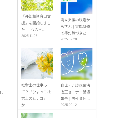
「外部相談窓口支
両立支援の現場か
援」を開始しまし
ら学ぶ｜実践研修
た ― 心の不…
で得た気づきと…
2025.11.26
2025.09.20
社労士の仕事っ
育児・介護休業法
て？『ひよっこ社
改正セミナー登壇
し
労士のヒナコ』
報告｜男性育休…
か…
2025.09.12
2025.09.16