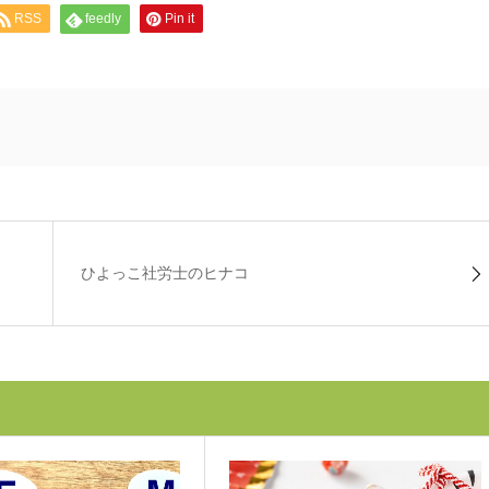
RSS
feedly
Pin it
ひよっこ社労士のヒナコ